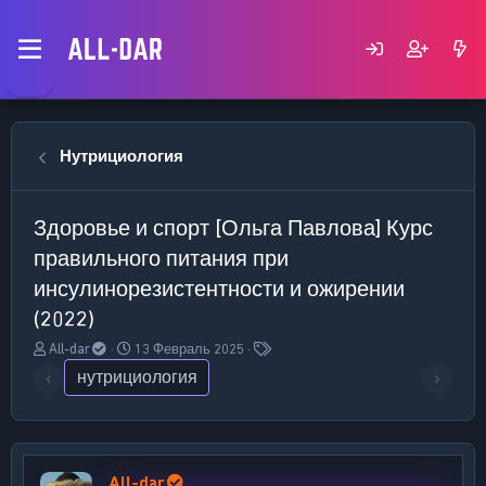
Нутрициология
Здоровье и спорт
[Ольга Павлова] Курс
правильного питания при
инсулинорезистентности и ожирении
(2022)
А
Д
Т
All-dar
13 Февраль 2025
в
а
е
‹
нутрициология
›
т
т
г
о
а
и
р
н
т
а
е
ч
All-dar
м
а