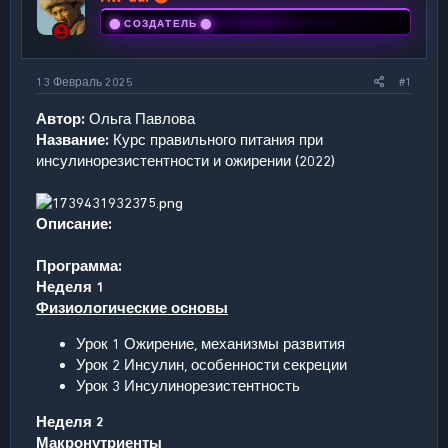
ы
л
⬤ СОЗДАТЕЛЬ ⬤
а
13 Февраль 2025
#1
Автор:
Ольга Павлова
Название:
Курс правильного питания при
инсулинорезистентности и ожирении (2022)
Описание:
Программа:
Неделя 1
Физиологические основы
Урок 1 Ожирение, механизмы развития
Урок 2 Инсулин, особенности секреции
Урок 3 Инсулинорезистентность
Неделя 2
Макронутриенты