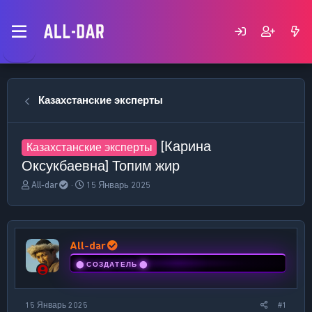
Казахстанские эксперты
[Карина
Казахстанские эксперты
Оксукбаевна] Топим жир
А
Д
All-dar
15 Январь 2025
в
а
т
т
о
а
р
н
All-dar
т
а
е
ч
⬤ СОЗДАТЕЛЬ ⬤
м
а
ы
л
а
15 Январь 2025
#1