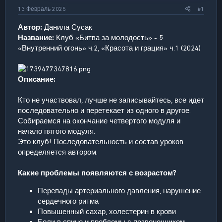
а
13 Февраль 2025
#1
Автор:
Данила Сусак
Название:
Клуб «Битва за молодость» - 5
«Внутренний огонь» ч.2, «Красота и грация» ч.1 (2024)
Описание:
Кто не участвовал, лучше не записывайтесь, все идет
последовательно и перетекает из одного в другое.
Собираемся на окончание четвертого модуля и
начало пятого модуля.
Это клуб! Последовательность и состав уроков
определяется автором.
Какие проблемы появляются с возрастом?
Перепады артериального давления, нарушение
сердечного ритма
Повышенный сахар, холестерин в крови
Боли в спине и проблемы с позвоночником