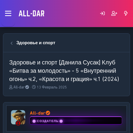
Здоровье и спорт
Здоровье и спорт
[Данила Сусак] Клуб
«Битва за молодость» - 5 «Внутренний
огонь» ч.2, «Красота и грация» ч.1 (2024)
А
Д
All-dar
13 Февраль 2025
в
а
т
т
о
а
р
н
All-dar
т
а
е
ч
⬤ СОЗДАТЕЛЬ ⬤
м
а
ы
л