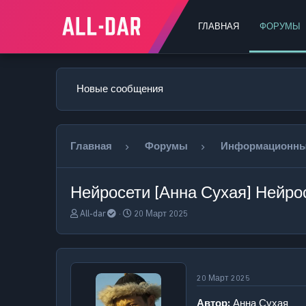
ГЛАВНАЯ
ФОРУМЫ
Новые сообщения
Главная
Форумы
Информационны
Нейросети
[Анна Сухая] Нейрос
А
Д
All-dar
20 Март 2025
в
а
т
т
о
а
р
н
т
а
20 Март 2025
е
ч
м
а
Автор:
Анна Сухая