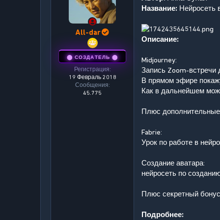
ы
л
Название:
Нейросеть в
а
All-dar
Описание:
⬤ СОЗДАТЕЛЬ ⬤
Midjourney:
Регистрация
Запись Zoom-встречи д
19 Февраль 2018
В прямом эфире покажу
Сообщения
Как в дальнейшем мож
45.775
Плюс дополнительные 
Fabrie:
Урок по работе в нейр
Создание аватара:
нейросеть по созданию
Плюс секретный бонус
Подробнее: